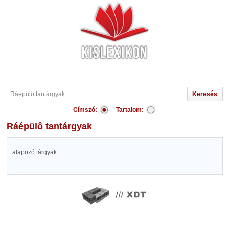
Címszó:
Tartalom:
Ráépülô tantárgyak
alapozó tárgyak