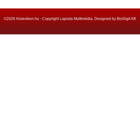
©2026 Kislexikon.hu - Copyright Lapoda Multimédia, Designed by BioDigit Kft.