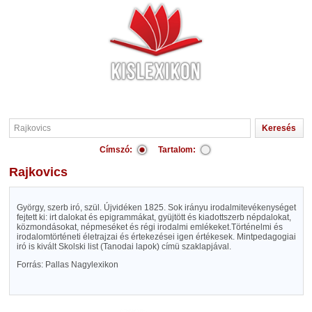
Címszó:
Tartalom:
Rajkovics
György, szerb iró, szül. Újvidéken 1825. Sok irányu irodalmitevékenységet
fejtett ki: irt dalokat és epigrammákat, gyüjtött és kiadottszerb népdalokat,
közmondásokat, népmeséket és régi irodalmi emlékeket.Történelmi és
irodalomtörténeti életrajzai és értekezései igen értékesek. Mintpedagogiai
iró is kivált Skolski list (Tanodai lapok) címü szaklapjával.
Forrás: Pallas Nagylexikon