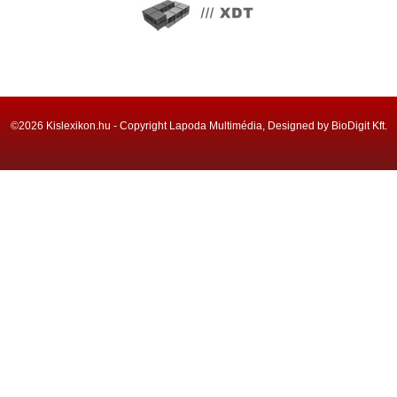
©2026 Kislexikon.hu - Copyright Lapoda Multimédia, Designed by BioDigit Kft.