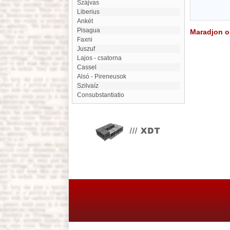
Szájvas
Liberius
ankét
Pisagua
Maradjon on
faxni
Juszuf
Lajos - csatorna
Cassel
Alsó - Pireneusok
Szilvaíz
Consubstantiatio