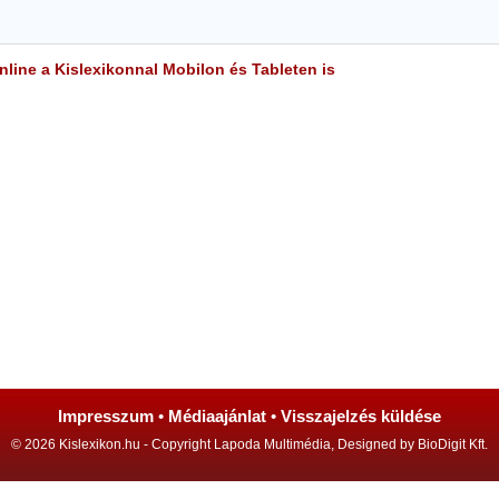
line a Kislexikonnal Mobilon és Tableten is
Impresszum
•
Médiaajánlat
•
Visszajelzés küldése
© 2026 Kislexikon.hu - Copyright Lapoda Multimédia, Designed by BioDigit Kft.