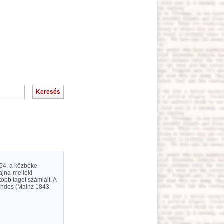
54. a közbéke
ajna-melléki
öbb tagot számlált. A
bundes (Mainz 1843-