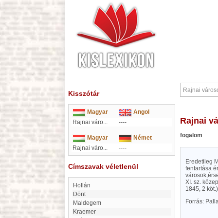
Kisszótár
Magyar
Angol
Rajnai 
Rajnai váro...
----
fogalom
Magyar
Német
Rajnai váro...
----
Eredetileg 
Címszavak véletlenül
fentartása é
városok,érse
XI. sz. köz
Hollán
1845, 2 köt
Dönt
Forrás: Pal
Maldegem
Kraemer