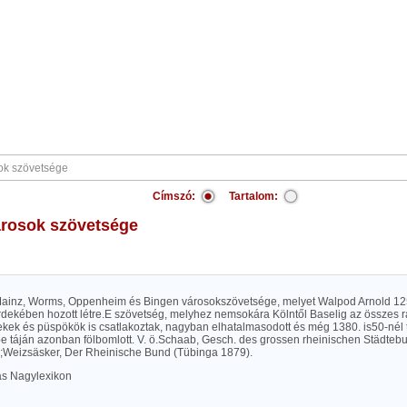
Címszó:
Tartalom:
városok szövetsége
Mainz, Worms, Oppenheim és Bingen városokszövetsége, melyet Walpod Arnold 12
rdekében hozott létre.E szövetség, melyhez nemsokára Kölntől Baselig az összes r
kek és püspökök is csatlakoztak, nagyban elhatalmasodott és még 1380. is50-nél t
epe táján azonban fölbomlott. V. ö.Schaab, Gesch. des grossen rheinischen Städte
.);Weizsäsker, Der Rheinische Bund (Tübinga 1879).
las Nagylexikon