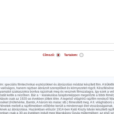
Címszó:
Tartalom:
lm: speciális filmtechnikai eszközökkel és ábrázolási móddal készített film. A trűkkf
 valóságos, hanem rajzban ábrázolt szereplőket és környezetet rögzít. Készítésén
yamatot szakaszokra bontva rajzolnak meg és vesznek filmszalagra, így ezek a vet
zatát keltik a nézőben. Bár a ~ kialakulása tulajdonképpen megelőzte a többi filmét
otások csak az 1920-as években jöttek létre. A legelső világhírű rajzfilm rendező Wal
séket (Hófehérke, Bambi, A három kis malac stb.) filmesített meg. A II. világháború
rténetek mellett a rajzfilmekben előtérbe került a mindennapi élet visszásságainak,
ek az ábrázolása. Hazánkban először 1914-ben Kató Kiszly István készített rajzfil
zonban csak a 30-as években indult meg Macskássy Gyula műtermében: az első s