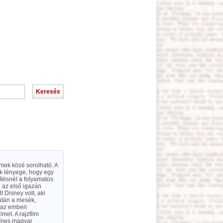
ilmek közé sorolható. A
ek lényege, hogy egy
ítésnél a folyamatos
, az első igazán
t Disney volt, aki
 után a mesék,
 az emberi
met. A rajzfilm
zínes magyar