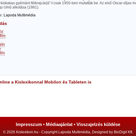
"A kiskakas gyémánt félkrajcárjá"-t csak 1950-ben mutatták be. Az első Oscar-díjas m
gy című alkotása (1981).
te:
Lapoda Multimédia
dás
öz
film
gás
e
dés
line a Kislexikonnal Mobilon és Tableten is
Impresszum
•
Médiaajánlat
•
Visszajelzés küldése
© 2026 Kislexikon.hu - Copyright Lapoda Multimédia, Designed by BioDigit Kft.