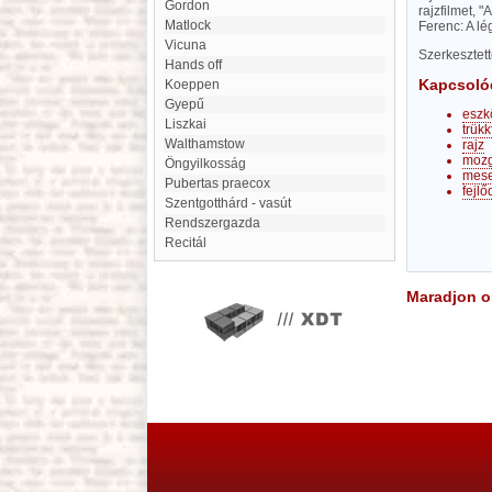
Gordon
rajzfilmet, 
Matlock
Ferenc: A lé
Vicuna
Szerkesztet
Hands off
Kapcsoló
Koeppen
Gyepű
eszk
Liszkai
trükk
Walthamstow
rajz
moz
Öngyilkosság
mes
Pubertas praecox
fejlő
Szentgotthárd - vasút
Rendszergazda
Recitál
Maradjon on