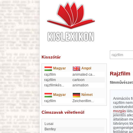
Kisszótár
Magyar
Angol
rajzfilm
rajzfilm
animated ca
...
rajzfilm
cartoon
filmművészet
rajzfilmkés
...
animation
Magyar
Német
Animációs fi
rajzfilm
Zeichenfilm
...
rajzfilm nem
cselekvésfol
mozgás
láts
Címszavak véletlenül
jelentős alk
általában me
látványos tö
Lusai
gyengeségekn
Benfey
fejlődése a