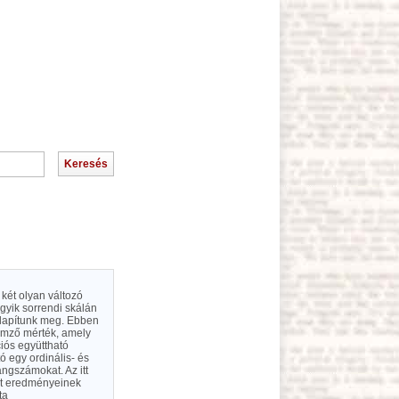
 két olyan változó
gyik sorrendi skálán
llapítunk meg. Ebben
emző mérték, amely
iós együttható
ó egy ordinális- és
angszámokat. Az itt
ért eredményeinek
ta