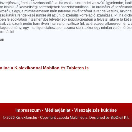
ndszer)összegének összehasonlítása, ha csak a sorrendet vesszük figyelembe; tant
n kialakuló kedveltségi sorrendjének összehasonlítása. Ha ordinális változónknak
ltozó), s egy, a mintaelemeken mért intervallumváltozóval is rendelkezünk, akkor a 
izsgálatára rendelkezésünkre áll az ún. biszeriális korreláció számítása. Pl. ha dic
ben felsőoktatási intézménybe felvételizők populációjában a felvétel sikere (a két ér
másik változónk pedig bármilyen intervallumváltozó (pl. az érettségi átlageredmény, az 
tlageredmény, egy intelligenciateszt pontszáma stb.), akkor egy mintán való mérés 
orrelációt.
ván
line a Kislexikonnal Mobilon és Tableten is
Impresszum
•
Médiaajánlat
•
Visszajelzés küldése
© 2026 Kislexikon.hu - Copyright Lapoda Multimédia, Designed by BioDigit Kft.