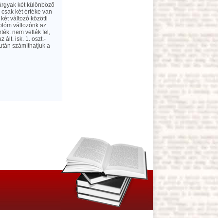
árgyak két különböző
 csak két értéke van
két változó közötti
hotóm változónk az
ték: nem vették fel,
ált. isk. 1. oszt.-
után számíthatjuk a