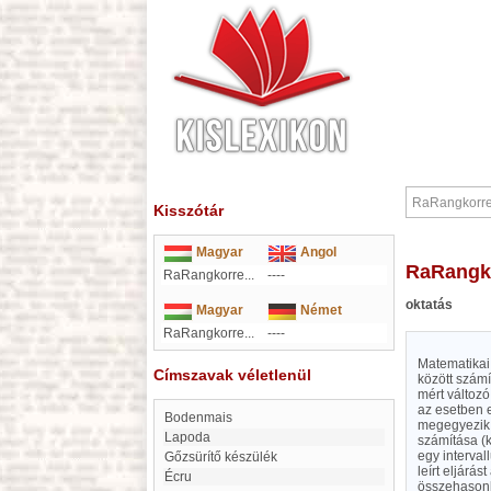
Kisszótár
Magyar
Angol
RaRangk
RaRangkorre...
----
oktatás
Magyar
Német
RaRangkorre...
----
Matematikai 
Címszavak véletlenül
között szám
mért változ
az esetben 
Bodenmais
megegyezik a
Lapoda
számítása (k
egy interval
Gőzsürítő készülék
leírt eljárá
Écru
összehasonlí