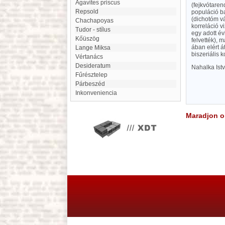
Agavites priscus
(fejkvótare
Repsold
populáció ba
(dichotóm vá
Chachapoyas
korreláció v
Tudor - stílus
egy adott év
Kőüszög
felvették), 
ában elért á
Lange Miksa
biszeriális k
Vértanács
desideratum
Nahalka Ist
Fűrésztelep
Párbeszéd
inkonveniencia
Maradjon on