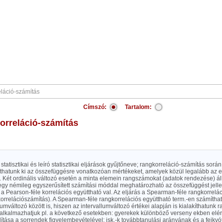
Címszó:
Tartalom:
orreláció-számítás
statisztikai és leíró statisztikai eljárások gyűjtőneve; rangkorreláció-számítás során
íthatunk ki az összefüggésre vonatkozóan mértékeket, amelyek közül legalább az e
ó. Két ordinális változó esetén a minta elemein rangszámokat (adatok rendezése) á
egy némileg egyszerűsített számítási móddal meghatározható az összefüggést jell
 Pearson-féle korrelációs együttható val. Az eljárás a Spearman-féle rangkorrelác
orrelációszámítás). A Spearman-féle rangkorrelációs együttható term.-en számíthat
lumváltozó között is, hiszen az intervallumváltozó értékei alapján is kialakíthatunk r
st alkalmazhatjuk pl. a következő esetekben: gyerekek különböző verseny ekben el
tása a sorrendek figyelembevételével; isk.-k továbbtanulási arányának és a fejkvó