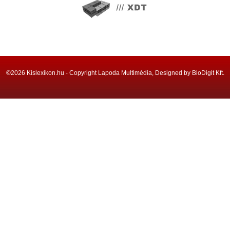
©2026 Kislexikon.hu - Copyright Lapoda Multimédia, Designed by BioDigit Kft.