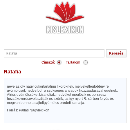
Címszó:
Tartalom:
Ratafia
neve az oly nagy cukortartalmu liköröknek, melyeketlegtöbbnyire
gyümölcsök nedveiből, a szükséges anyagok hozzáadásával égetnek.
Afriss gyümölcsöket kisajtolják, nedvüket megfőzik és borszesz
hozzákeveréséveltisztítják és szűrik; az igy nyert R. sűrüen folyós és
megvan benne a sajtoltgyümölcs eredeti zamatja.
Forrás: Pallas Nagylexikon