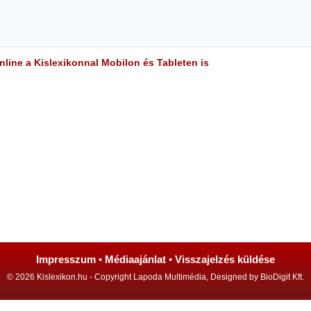
line a Kislexikonnal Mobilon és Tableten is
Impresszum
•
Médiaajánlat
•
Visszajelzés küldése
© 2026 Kislexikon.hu - Copyright Lapoda Multimédia, Designed by BioDigit Kft.