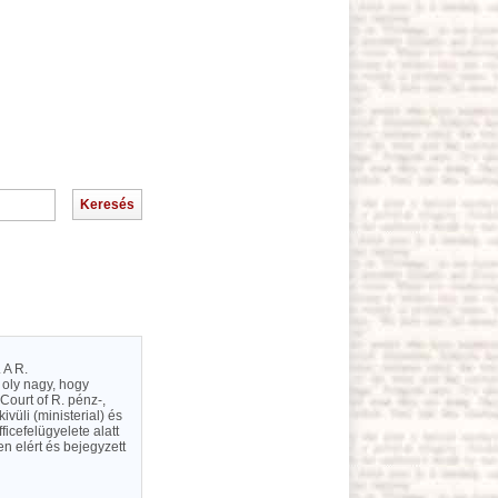
 A R.
e oly nagy, hogy
 Court of R. pénz-,
ivüli (ministerial) és
ficefelügyelete alatt
en elért és bejegyzett