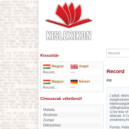
Kisszótár
Magyar
Angol
Record
Record...
----
jog
Magyar
Német
Record...
----
( ejtsd: rikó
Címszavak véletlenül
megőrzésérej
hitelességük
sőtfogházbün
Malaita
c) by way of
Álcsésze
állanak. A C
eredmény.Ha
Zumpe
dikroizmus
Forrás: Pal