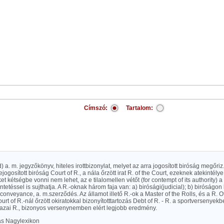
Címszó:
Tartalom:
rd) a. m. jegyzőkönyv, hiteles irottbizonylat, melyet az arra jogosított biróság megőriz.
ogosított biróság Court of R., a nála őrzött irat R. of the Court, ezeknek atekintély
et kétségbe vonni nem lehet, az e tilalomellen vétőt (for contempt of its authority) a
tetéssel is sujthatja. A R.-oknak három faja van: a) birósági(judicial); b) biróságon k
 conveyance, a. m.szerződés. Az államot illető R.-ok a Master of the Rolls, és a R. Of
ourt of R.-nál őrzött okiratokkal bizonyítotttartozás Debt of R. - R. a sportversenyekb
zai R., bizonyos versenynemben elért legjobb eredmény.
las Nagylexikon