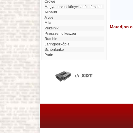
Crowe
Magyar orvosi könyvkiadó - társulat
Alibaud
A vue
Mila
Maradjon on
Pekelnik
Pirosszemü keszeg
rumble
Laringoszkópia
Schönlanke
Parte