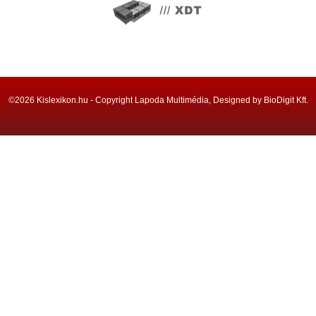
©2026 Kislexikon.hu - Copyright Lapoda Multimédia, Designed by BioDigit Kft.