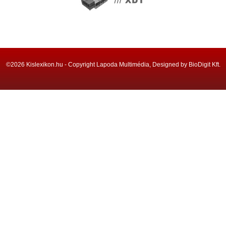
©2026 Kislexikon.hu - Copyright Lapoda Multimédia, Designed by BioDigit Kft.