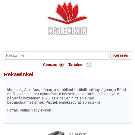
Címszó:
Tartalom:
Rekawinkel
kisközség Alsó-Ausztriában, a st.-pölteni kerületikapitányságban, a Bécsi-
erdő közepette, sok nyaralóval; a bécsiek kedveltkirándulási helye. A
pályaház közelében 1896. az e helyen hirtelen elhalt
bécsipolgármesternek, Prixnek emlékszobrát leplezték le.
Forrás: Pallas Nagylexikon