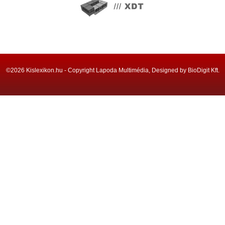
©2026 Kislexikon.hu - Copyright Lapoda Multimédia, Designed by BioDigit Kft.