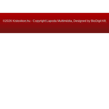
©2026 Kislexikon.hu - Copyright Lapoda Multimédia, Designed by BioDigit Kft.