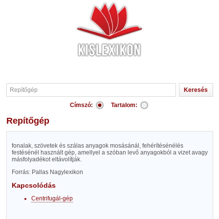
Címszó:
Tartalom:
Repítőgép
fonalak, szövetek és szálas anyagok mosásánál, fehérítésénélés
festésénél használt gép, amellyel a szóban levő anyagokból a vizet avagy
másfolyadékot eltávolítják.
Forrás: Pallas Nagylexikon
Kapcsolódás
Centrifugál-gép