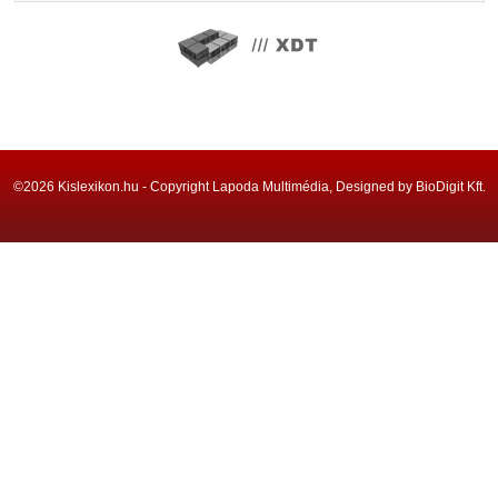
©2026 Kislexikon.hu - Copyright Lapoda Multimédia, Designed by BioDigit Kft.