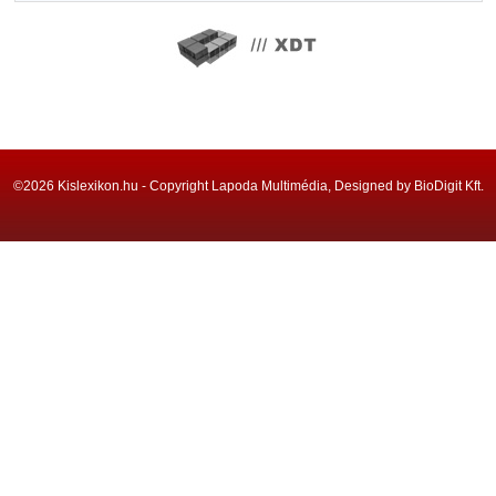
©2026 Kislexikon.hu - Copyright Lapoda Multimédia, Designed by BioDigit Kft.