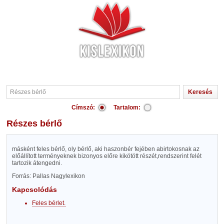
Címszó:
Tartalom:
Részes bérlő
másként feles bérlő, oly bérlő, aki haszonbér fejében abirtokosnak az
előállított terményeknek bizonyos előre kikötött részét,rendszerint felét
tartozik átengedni.
Forrás: Pallas Nagylexikon
Kapcsolódás
Feles bérlet.