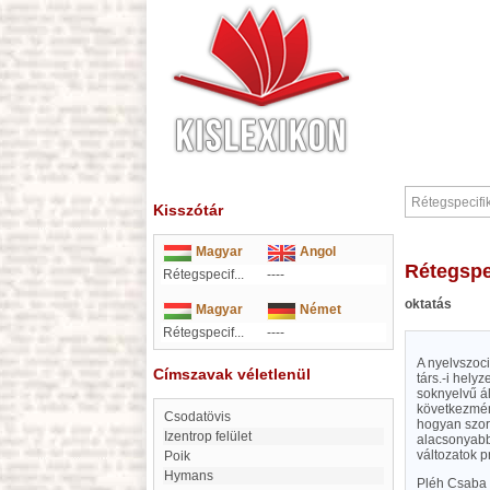
Kisszótár
Magyar
Angol
Rétegsp
Rétegspecif...
----
oktatás
Magyar
Német
Rétegspecif...
----
A nyelvszoc
Címszavak véletlenül
társ.-i helyz
soknyelvű ál
következmény
Csodatövis
hogyan szoru
Izentrop felület
alacsonyabb 
változatok p
Poik
Hymans
Pléh Csaba