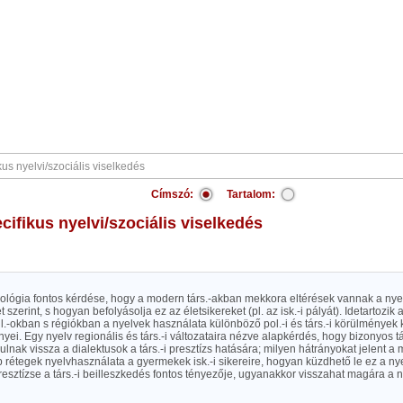
Címszó:
Tartalom:
ecifikus nyelvi/szociális viselkedés
iológia fontos kérdése, hogy a modern társ.-akban mekkora eltérések vannak a ny
et szerint, s hogyan befolyásolja ez az életsikereket (pl. az isk.-i pályát). Idetartoz
l.-okban s régiókban a nyelvek használata különböző pol.-i és társ.-i körülmények 
ei. Egy nyelv regionális és társ.-i változataira nézve alapkérdés, hogy bizonyos tá
lnak vissza a dialektusok a társ.-i presztízs hatására; milyen hátrányokat jelent a
rétegek nyelvhasználata a gyermekek isk.-i sikereire, hogyan küzdhető le ez a nye
resztízse a társ.-i beilleszkedés fontos tényezője, ugyanakkor visszahat magára a n