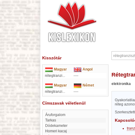
Kisszótár
Magyar
Angol
rétegtra
rétegtranzi...
----
elektronika
Magyar
Német
rétegtranzi...
----
Gyakorlatila
Címszavak véletlenül
réteg azono
Szerkesztet
Áruforgalom
Kapcsoló
Tarkas
dódekameter
tranz
Homeri kacaj