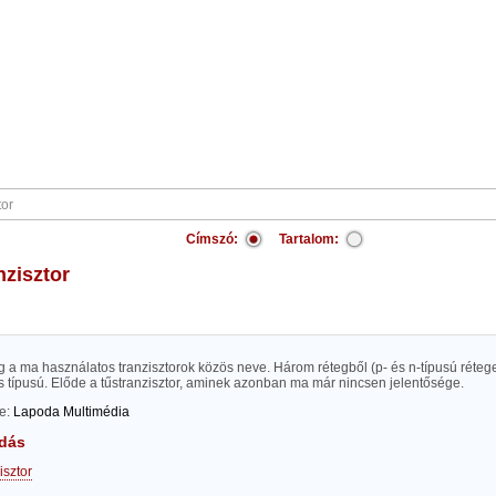
Címszó:
Tartalom:
nzisztor
g a ma használatos tranzisztorok közös neve. Három rétegből (p- és n-típusú rétegek
s típusú. Előde a tűstranzisztor, aminek azonban ma már nincsen jelentősége.
te:
Lapoda Multimédia
dás
isztor