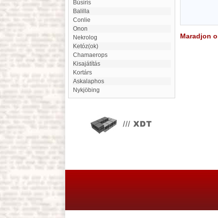
Búsiris
Balilla
Conlie
Onon
Maradjon on
Nekrolog
ketóz(ok)
Chamaerops
Kisajátítás
Kortárs
Askalaphos
Nykjöbing