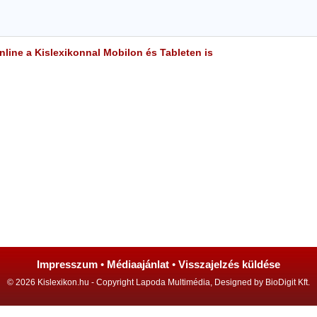
line a Kislexikonnal Mobilon és Tableten is
Impresszum
•
Médiaajánlat
•
Visszajelzés küldése
© 2026 Kislexikon.hu - Copyright Lapoda Multimédia, Designed by BioDigit Kft.