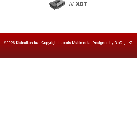
©2026 Kislexikon.hu - Copyright Lapoda Multimédia, Designed by BioDigit Kft.