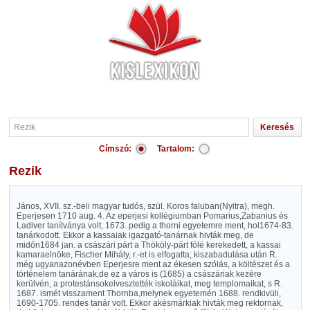
Címszó:
Tartalom:
Rezik
János, XVII. sz.-beli magyar tudós, szül. Koros faluban(Nyitra), megh.
Eperjesen 1710 aug. 4. Az eperjesi kollégiumban Pomarius,Zabanius és
Ladiver tanítványa volt, 1673. pedig a thorni egyetemre ment, hol1674-83.
tanárkodott. Ekkor a kassaiak igazgató-tanárnak hivták meg, de
midőn1684 jan. a császári párt a Thököly-párt fölé kerekedett, a kassai
kamaraelnöke, Fischer Mihály, r.-et is elfogatta; kiszabadulása után R.
még ugyanazonévben Eperjesre ment az ékesen szólás, a költészet és a
történelem tanárának,de ez a város is (1685) a császáriak kezére
kerülvén, a protestánsokelvesztették iskoláikat, meg templomaikat, s R.
1687. ismét visszament Thornba,melynek egyetemén 1688. rendkivüli,
1690-1705. rendes tanár volt. Ekkor akésmárkiak hivták meg rektornak,