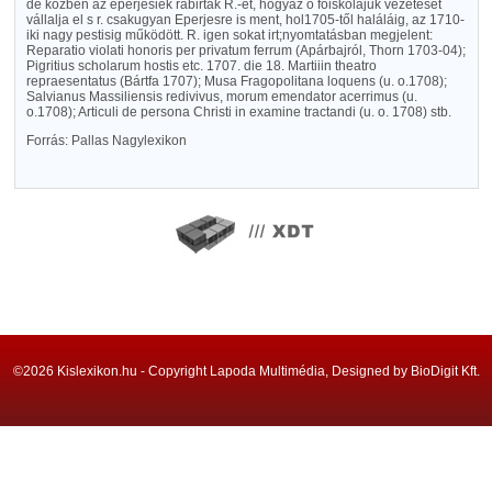
de közben az eperjesiek rábirták R.-et, hogyaz ő főiskolájuk vezetését
vállalja el s r. csakugyan Eperjesre is ment, hol1705-től haláláig, az 1710-
iki nagy pestisig működött. R. igen sokat irt;nyomtatásban megjelent:
Reparatio violati honoris per privatum ferrum (Apárbajról, Thorn 1703-04);
Pigritius scholarum hostis etc. 1707. die 18. Martiiin theatro
repraesentatus (Bártfa 1707); Musa Fragopolitana loquens (u. o.1708);
Salvianus Massiliensis redivivus, morum emendator acerrimus (u.
o.1708); Articuli de persona Christi in examine tractandi (u. o. 1708) stb.
Forrás: Pallas Nagylexikon
©2026 Kislexikon.hu - Copyright Lapoda Multimédia, Designed by BioDigit Kft.