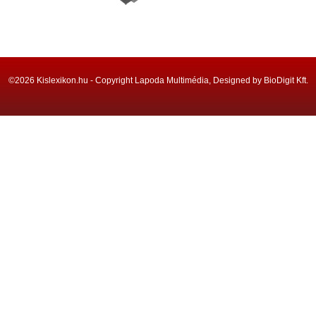
©2026 Kislexikon.hu - Copyright Lapoda Multimédia, Designed by BioDigit Kft.