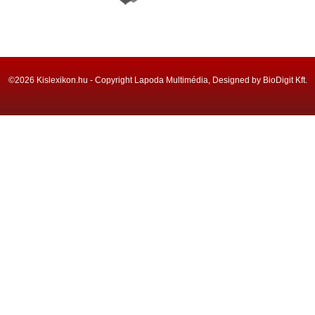
©2026 Kislexikon.hu - Copyright Lapoda Multimédia, Designed by BioDigit Kft.