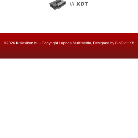
©2026 Kislexikon.hu - Copyright Lapoda Multimédia, Designed by BioDigit Kft.