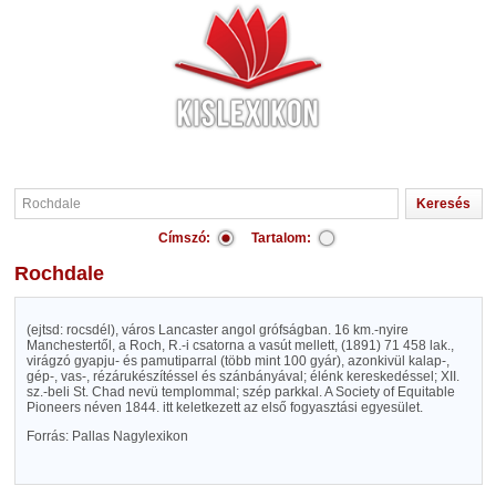
Címszó:
Tartalom:
Rochdale
(ejtsd: rocsdél), város Lancaster angol grófságban. 16 km.-nyire
Manchestertől, a Roch, R.-i csatorna a vasút mellett, (1891) 71 458 lak.,
virágzó gyapju- és pamutiparral (több mint 100 gyár), azonkivül kalap-,
gép-, vas-, rézárukészítéssel és szánbányával; élénk kereskedéssel; XII.
sz.-beli St. Chad nevü templommal; szép parkkal. A Society of Equitable
Pioneers néven 1844. itt keletkezett az első fogyasztási egyesület.
Forrás: Pallas Nagylexikon