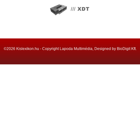
©2026 Kislexikon.hu - Copyright Lapoda Multimédia, Designed by BioDigit Kft.