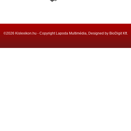
©2026 Kislexikon.hu - Copyright Lapoda Multimédia, Designed by BioDigit Kft.