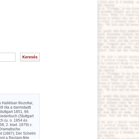
 Halléban filozofiai,
69 óta a darmstadti
tuttgart 1851, 66.
iederbuch (Stuttgart
ch (u. o. 1854 és
8, 2. kiad. 1879) c.
 Dramatische
lot (1887); Der Schelm
ent a Reclam-féle