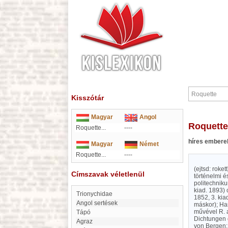
Kisszótár
Magyar
Angol
Roquette
Roquette...
----
híres embere
Magyar
Német
Roquette...
----
(ejtsd: roke
Címszavak véletlenül
történelmi é
politechniku
kiad. 1893) 
Trionychidae
1852, 3. kia
Angol sertések
máskor); Han
művével R. 
Tápó
Dichtungen c
Agraz
von Bergen;