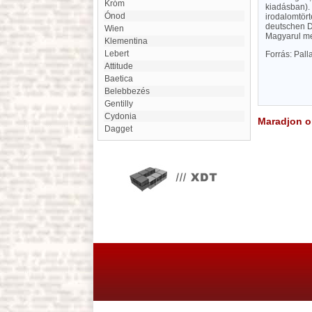
Króm
kiadásban). 
Ónod
irodalomtört
deutschen Di
Wien
Magyarul meg
Klementina
Lebert
Forrás: Pal
Attitude
Baetica
Belebbezés
Gentilly
Cydonia
Maradjon on
Dagget