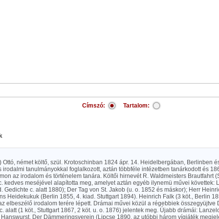
Címszó:
Tartalom:
k
tt) Ottó, német költő, szül. Krotoschinban 1824 ápr. 14. Heidelbergában, Berlinben és
s irodalmi tanulmányokkal foglalkozott, aztán többféle intézetben tanárkodott és 18
mon az irodalom és történelem tanára. Költői hirnevét R. Waldmeisters Brautfahrt (S
c. kedves meséjével alapította meg, amelyet aztán egyéb ilynemü művei követtek: L
d. Gedichte c. alatt 1880); Der Tag von St. Jakob (u. o. 1852 és máskor); Herr Heinri
s Heidekukuk (Berlin 1855, 4. kiad. Stuttgart 1894). Heinrich Falk (3 köt., Berlin 185
az elbeszélő irodalom terére lépett. Drámai művei közül a régebbiek összegyüjtve
. alatt (1 köt., Stuttgart 1867, 2 köt. u. o. 1876) jelentek meg. Újabb drámái: Lanze
 Hanswurst, Der Dämmeringsverein (Lipcse 1890, az utóbbi három vígjáték megjel