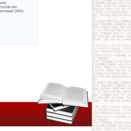
émet
schichte der
Darmstadt 1894).