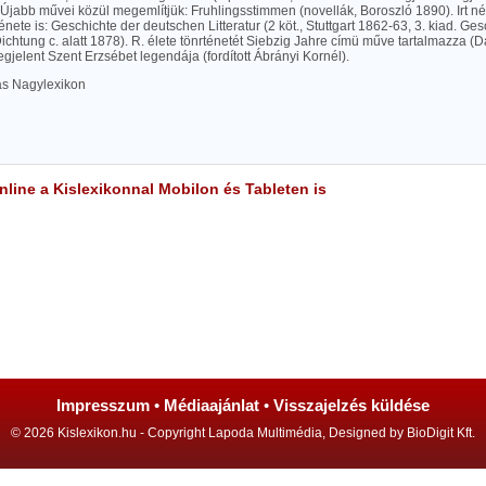
Újabb művei közül megemlítjük: Fruhlingsstimmen (novellák, Boroszló 1890). Irt n
énete is: Geschichte der deutschen Litteratur (2 köt., Stuttgart 1862-63, 3. kiad. Ge
chtung c. alatt 1878). R. élete tönrténetét Siebzig Jahre címü műve tartalmazza (
jelent Szent Erzsébet legendája (fordított Ábrányi Kornél).
las Nagylexikon
line a Kislexikonnal Mobilon és Tableten is
Impresszum
•
Médiaajánlat
•
Visszajelzés küldése
© 2026 Kislexikon.hu - Copyright Lapoda Multimédia, Designed by BioDigit Kft.