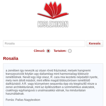
Címszó:
Tartalom:
Rosalia
a zenében igy nevezik az olyan rövid frázisokat, melyek hangnemi
transzpoziciók folytán ugy dallamilag mint harmoniailag többször
ismétlődnek. Nevét egy régi olasz, R. cara mia kezdetü népdaltól nyerte,
mely nem állott másból, mint efféle magát többszörösen ismétlődő
dalfrázisból. A R. vagy köznyelven sequentia épp oly kiegészítő része a
zenei architekturának, mint az építészetben a szimmetrikus alakzatok,
csakhogy egyhanguvá s unalmasakká válnak, ha minduntalan
használtatnak.
Forrás: Pallas Nagylexikon