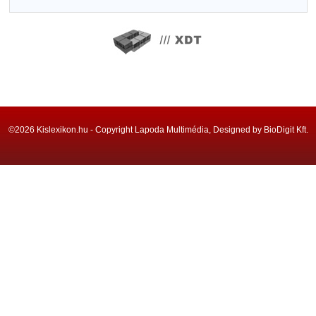
©2026 Kislexikon.hu - Copyright Lapoda Multimédia, Designed by BioDigit Kft.