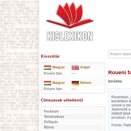
Kisszótár
Magyar
Angol
Roueni 
Roueni faie...
----
kerámia
Magyar
Német
Roueni faie...
----
Rouenban, a 
Címszavak véletlenül
kezdetben te
szinek is ta
Jellemzők a 
Peckham
ellátott tál
Terminativus
enceban. A 
Diófapác
Forrás: Pal
Bósva