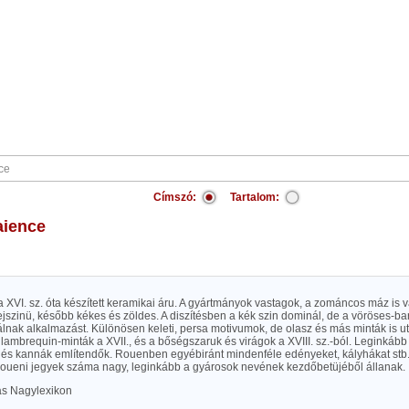
Címszó:
Tartalom:
faience
XVI. sz. óta készített keramikai áru. A gyártmányok vastagok, a zománcos máz is va
jszinü, később kékes és zöldes. A diszítésben a kék szin dominál, de a vöröses-ba
lálnak alkalmazást. Különösen keleti, persa motivumok, de olasz és más minták is u
lambrequin-minták a XVII., és a bőségszaruk és virágok a XVIII. sz.-ból. Leginkább 
ak és kannák említendők. Rouenben egyébiránt mindenféle edényeket, kályhákat stb. 
roueni jegyek száma nagy, leginkább a gyárosok nevének kezdőbetüjéből állanak.
las Nagylexikon