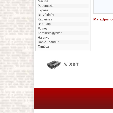
Maclise
Pederaszta
expozé
beszélőnév
Maradjon on
Kádárinas
Bolt - talp
Putney
Keresztes gyökér
Halenyv
Rabló - pandúr
Tarnóca