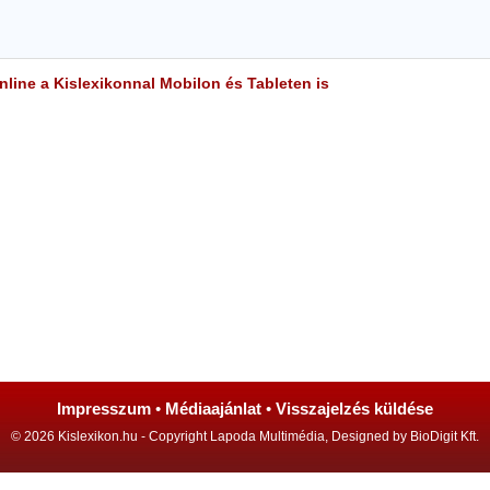
line a Kislexikonnal Mobilon és Tableten is
Impresszum
•
Médiaajánlat
•
Visszajelzés küldése
© 2026 Kislexikon.hu - Copyright Lapoda Multimédia, Designed by BioDigit Kft.