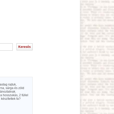
stag rajtuk,
rna, sárga és zöld
tánoztatnak.
a hosszukás, 2 füllel
készítettek fa?