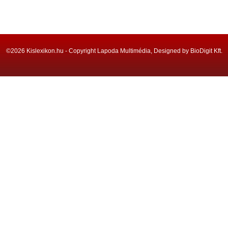
©2026 Kislexikon.hu - Copyright Lapoda Multimédia, Designed by BioDigit Kft.