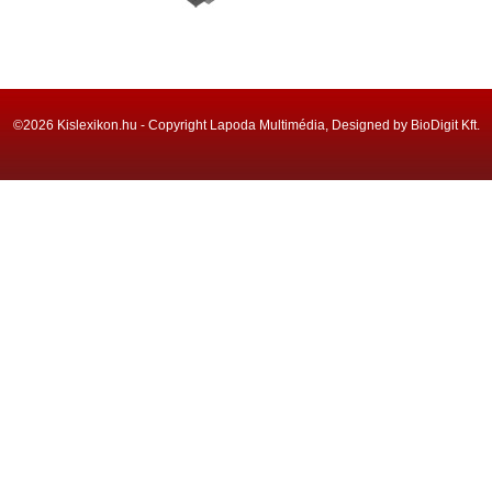
©2026 Kislexikon.hu - Copyright Lapoda Multimédia, Designed by BioDigit Kft.