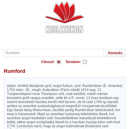
Címszó:
Tartalom:
Rumford
(ejtsd: römfrd) Benjámin gróf, angol fizikus, szül. Rumfordban (É.-Amerika)
1753 márc. 26., megh. Auteuilben (Páris mllett) 1814 aug. 21.
Tulajdonképeni neve Thompson volt, csak később, midőn német
birodalmi grófi rangra emelték, vette fel a R. nevet. 13 éves korában egy
salemi kereskedő házába került mint tanonc, de itt csak 1769-ig maradt,
amikor az amerikai szabadságharcot megelőző mozgalmak kezdődtek.
Egy darab ideig Woburnban, később pedig Rumfordban tartózkodott, hol
meg is házasodott. Majd az amerikai hadsereg kötelékébe lépett, hol
azonban angol tisztekkel való összeköttetései maradását lehetetlenné
tették; ekkor angol szolgálatba lépett és a harcban hazája ellen vett részt.
1776. Londonba ment, hogy az angol katonáknak Bostonból való