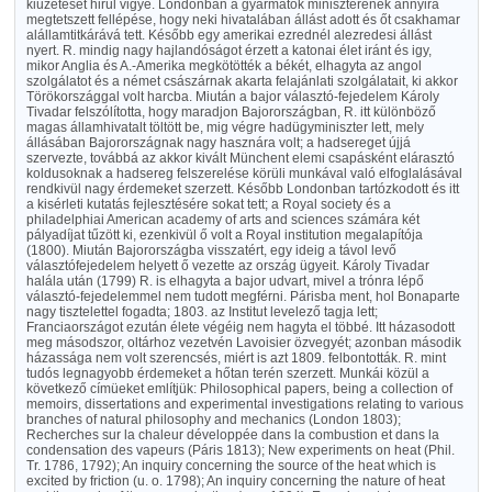
kiűzetését hirül vigye. Londonban a gyarmatok miniszterének annyira
megtetszett fellépése, hogy neki hivatalában állást adott és őt csakhamar
alállamtitkárává tett. Később egy amerikai ezrednél alezredesi állást
nyert. R. mindig nagy hajlandóságot érzett a katonai élet iránt és igy,
mikor Anglia és A.-Amerika megkötötték a békét, elhagyta az angol
szolgálatot és a német császárnak akarta felajánlati szolgálatait, ki akkor
Törökországgal volt harcba. Miután a bajor választó-fejedelem Károly
Tivadar felszólította, hogy maradjon Bajorországban, R. itt különböző
magas államhivatalt töltött be, mig végre hadügyminiszter lett, mely
állásában Bajorországnak nagy hasznára volt; a hadsereget újjá
szervezte, továbbá az akkor kivált Münchent elemi csapásként elárasztó
koldusoknak a hadsereg felszerelése körüli munkával való elfoglalásával
rendkivül nagy érdemeket szerzett. Később Londonban tartózkodott és itt
a kisérleti kutatás fejlesztésére sokat tett; a Royal society és a
philadelphiai American academy of arts and sciences számára két
pályadíjat tűzött ki, ezenkivül ő volt a Royal institution megalapítója
(1800). Miután Bajorországba visszatért, egy ideig a távol levő
választófejedelem helyett ő vezette az ország ügyeit. Károly Tivadar
halála után (1799) R. is elhagyta a bajor udvart, mivel a trónra lépő
választó-fejedelemmel nem tudott megférni. Párisba ment, hol Bonaparte
nagy tisztelettel fogadta; 1803. az Institut levelező tagja lett;
Franciaországot ezután élete végéig nem hagyta el többé. Itt házasodott
meg másodszor, oltárhoz vezetvén Lavoisier özvegyét; azonban második
házassága nem volt szerencsés, miért is azt 1809. felbontották. R. mint
tudós legnagyobb érdemeket a hőtan terén szerzett. Munkái közül a
következő címüeket említjük: Philosophical papers, being a collection of
memoirs, dissertations and experimental investigations relating to various
branches of natural philosophy and mechanics (London 1803);
Recherches sur la chaleur développée dans la combustion et dans la
condensation des vapeurs (Páris 1813); New experiments on heat (Phil.
Tr. 1786, 1792); An inquiry concerning the source of the heat which is
excited by friction (u. o. 1798); An inquiry concerning the nature of heat