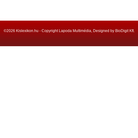
©2026 Kislexikon.hu - Copyright Lapoda Multimédia, Designed by BioDigit Kft.