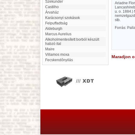
Szekunder
Ariadne Flor
Castilho
Lancashireba
u. o. 1884.)
Árvaház
nemzetgazda
Karácsonyi szokások
stb.
Felpuffadtság
Forrás: Pal
Aldeburgh
Marcus Aurelius
Alkoholmentesített borból készült
habzó ital
Maire
Villamos moxa
Maradjon on
Fecskendőnyilás