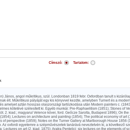
Címszó:
Tartalom:
k
kin) János, angol műkritikus, szül. Londonban 1819 febr. Oxfordban tanult s kizáról
ak élt. Műkritikusi pályáját egy kis könyvvel kezdte, amelyben Turnert és a modern
s amelyet aztán hosszas olaszországi tartózkodása után Modern painters c. (1843-6
elmes kötetévé szélesített ki. Egyéb munkái: Pre-Raphaelitism (1851); Stones of Ven
öt. 2. kiad.; magyarul Velence kövei, ford. Geőcze Sarolta, Budapest 1896); On the 
 (1854); Lectures on architecture and painting (1854); The political economy of art (
s of perspective (1859); Notes on the Turner Gallery at Marlborough House 1856 (
tb. Az oxfordi egyetemre a szépművészetek tanárává neveztetvén ki, a következő s
a: Lectures on art (2. kiad. 1875); Aratra Pentelici: six lectures on the elements of s