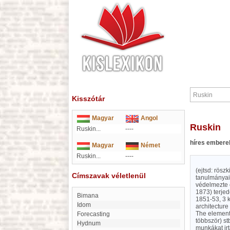
Kisszótár
Magyar
Angol
Ruskin
Ruskin...
----
híres embere
Magyar
Német
Ruskin...
----
(ejtsd: rösz
Címszavak véletlenül
tanulmányain
védelmezte é
1873) terjed
Bimana
1851-53, 3 k
Idom
architecture
The element
forecasting
többször) s
Hydnum
munkákat irt