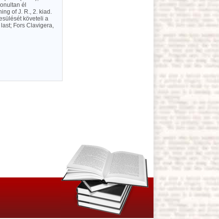
onultan él
g of J. R., 2. kiad.
yesülését követeli a
ast; Fors Clavigera,