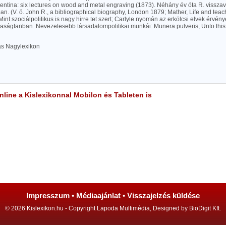
entina: six lectures on wood and metal engraving (1873). Néhány év óta R. visszav
n. (V. ö. John R., a bibliographical biography, London 1879; Mather, Life and teachin
 Mint szociálpolitikus is nagy hirre tet szert; Carlyle nyomán az erkölcsi elvek érvén
ságtanban. Nevezetesebb társadalompolitikai munkái: Munera pulveris; Unto this l
las Nagylexikon
line a Kislexikonnal Mobilon és Tableten is
Impresszum
•
Médiaajánlat
•
Visszajelzés küldése
© 2026 Kislexikon.hu - Copyright Lapoda Multimédia, Designed by BioDigit Kft.