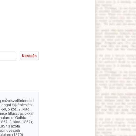
ag művészettörténelmi
 angol tájképfestést
0, 5 köt., 2. kiad.
ice (illusztrációkkal,
nature of Gothic
1857, 2. kiad. 1867);
1857 s azóta
zépművészeti
culpture (1870);