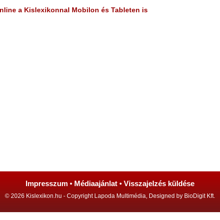
line a Kislexikonnal Mobilon és Tableten is
Impresszum
•
Médiaajánlat
•
Visszajelzés küldése
© 2026 Kislexikon.hu - Copyright Lapoda Multimédia, Designed by BioDigit Kft.