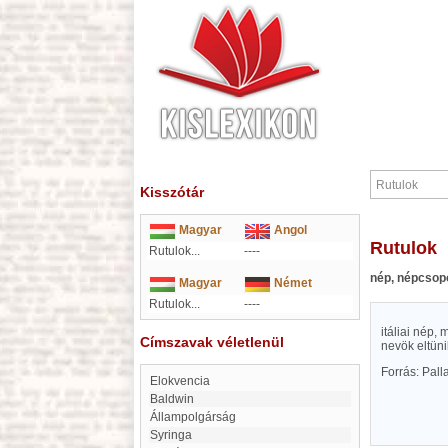
Kisszótár
Magyar
Angol
Rutulok
Rutulok...
----
nép, népcsop
Magyar
Német
Rutulok...
----
itáliai nép,
Címszavak véletlenül
nevök eltüni
Forrás: Pal
elokvencia
Baldwin
Állampolgárság
Syringa