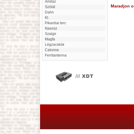
amiláz
Maradjon on
Szólát
Dahn
Kl.
pikardiai terc
Naxosz
Szalgir
Magfa
Légzacskók
Calonne
ferritantenna