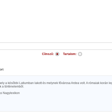
Címszó:
Tartalom:
ort
 mely a későbbi Latiumban lakott és melynek fővárosa Ardea volt. A rómaiak korán l
k a történelemből.
las Nagylexikon