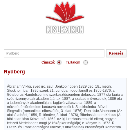
Címszó:
Tartalom:
Rydberg
Ábrahám Viktor, svéd iró, szül. Jönköpingben 1829 dec. 18., megh.
Stockholmban 1895 szept. 21. Lundban jogot tanult és 1855-1876. a
Göteborgs Handelstidning szerkesztőségében dolgozott. 1877 óta tagja a
svéd tizennyolcak akadémiájának; 1887. a szabad művészetek, 1889 óta
a tudományok akadémiája is tagjává választotta. 1889. a
művelődéstörténelem tanárává nevezték ki Stockholmba. Művei:
Singvalla (romantikus elbeszélés, 3. kiad. 1876); Den siste Athenaren (Az
utolsó athéni, 1859, R. főműve, 3. kiad. 1876); Bibelns lära om Kristus (A
biblia tanítása Krisztusról 1862; az új-luteránus reakció ellen); nagyon
tetszett Medeltidens magi (A középkor mágiája) c. könyve is. 1873. R.
Olasz- és Franciaországba utazott, s utazásainak eredményét Romerska