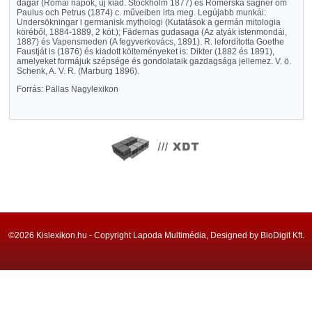
dagar (Római napok, új kiad. Stockholm 1877) és Romerska sägner om
Paulus och Petrus (1874) c. műveiben irta meg. Legújabb munkái:
Undersökningar i germanisk mythologi (Kutatások a germán mitologia
köréből, 1884-1889, 2 köt.); Fädernas gudasaga (Az atyák istenmondái,
1887) és Vapensmeden (A fegyverkovács, 1891). R. lefordította Goethe
Faustját is (1876) és kiadott költeményeket is: Dikter (1882 és 1891),
amelyeket formájuk szépsége és gondolataik gazdagsága jellemez. V. ö.
Schenk, A. V. R. (Marburg 1896).
Forrás: Pallas Nagylexikon
©2026 Kislexikon.hu - Copyright Lapoda Multimédia, Designed by BioDigit Kft.