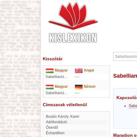
Kisszótár
Magyar
Angol
Sabelli
Sabellianiz...
----
Magyar
Német
Sabellianiz...
----
Kapcsoló
Címszavak véletlenül
Sabe
Burján Károly; Karel
Adófundáció
Őserdő
échantillon
Maradjon on