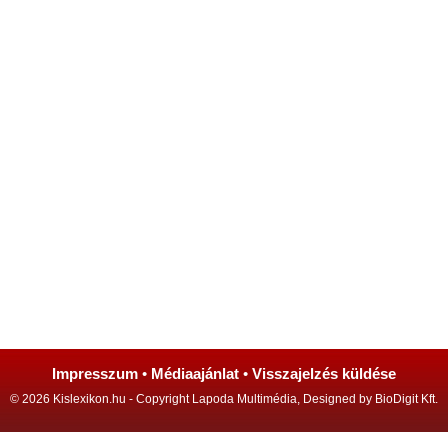
Impresszum
•
Médiaajánlat
•
Visszajelzés küldése
© 2026 Kislexikon.hu - Copyright Lapoda Multimédia, Designed by BioDigit Kft.