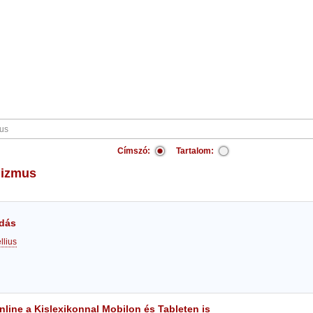
Címszó:
Tartalom:
anizmus
dás
llius
line a Kislexikonnal Mobilon és Tableten is