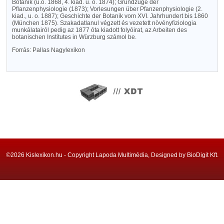
Botanik (u.o. 1868, 4. kiad. u. o. 1874); Grundzüge der
Pflanzenphysiologie (1873); Vorlesungen über Pfanzenphysiologie (2.
kiad., u. o. 1887); Geschichte der Botanik vom XVI. Jahrhundert bis 1860
(München 1875). Szakadatlanul végzett és vezetett növényfiziologia
munkálatairól pedig az 1877 óta kiadott folyóirat, az Arbeiten des
botanischen Institutes in Würzburg számol be.
Forrás: Pallas Nagylexikon
©2026 Kislexikon.hu - Copyright Lapoda Multimédia, Designed by BioDigit Kft.