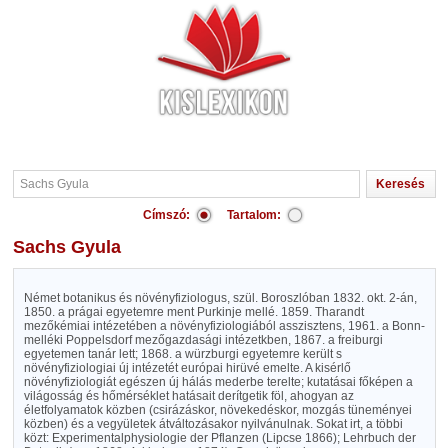
Címszó:
Tartalom:
Sachs Gyula
Német botanikus és növényfiziologus, szül. Boroszlóban 1832. okt. 2-án,
1850. a prágai egyetemre ment Purkinje mellé. 1859. Tharandt
mezőkémiai intézetében a növényfiziologiából asszisztens, 1961. a Bonn-
melléki Poppelsdorf mezőgazdasági intézetkben, 1867. a freiburgi
egyetemen tanár lett; 1868. a würzburgi egyetemre került s
növényfiziologiai új intézetét európai hirüvé emelte. A kisérlő
növényfiziologiát egészen új hálás mederbe terelte; kutatásai főképen a
világosság és hőmérséklet hatásait derítgetik föl, ahogyan az
életfolyamatok közben (csirázáskor, növekedéskor, mozgás tüneményei
közben) és a vegyületek átváltozásakor nyilvánulnak. Sokat irt, a többi
közt: Experimentalphysiologie der Pflanzen (Lipcse 1866); Lehrbuch der