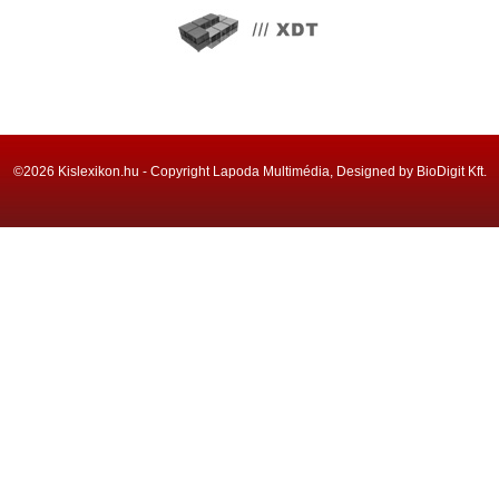
©2026 Kislexikon.hu - Copyright Lapoda Multimédia, Designed by BioDigit Kft.