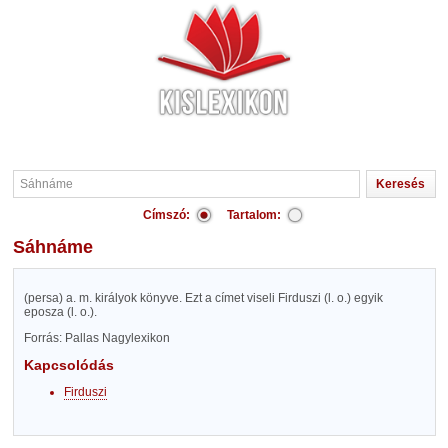
Címszó:
Tartalom:
Sáhnáme
(persa) a. m. királyok könyve. Ezt a címet viseli Firduszi (l. o.) egyik
eposza (l. o.).
Forrás: Pallas Nagylexikon
Kapcsolódás
Firduszi