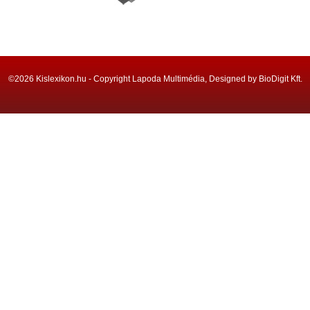
©2026 Kislexikon.hu - Copyright Lapoda Multimédia, Designed by BioDigit Kft.