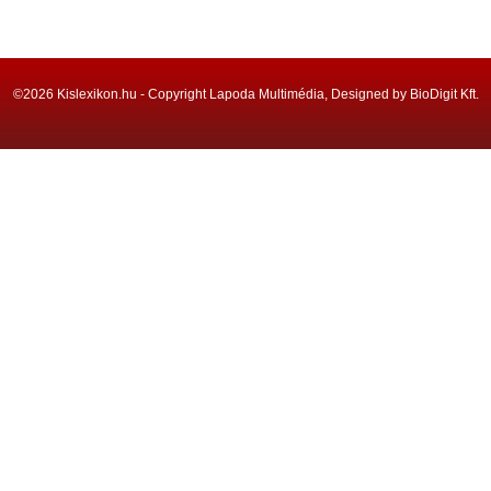
©2026 Kislexikon.hu - Copyright Lapoda Multimédia, Designed by BioDigit Kft.