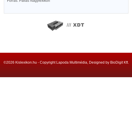
Forrás: Pallas Nagylexikon
©2026 Kislexikon.hu - Copyright Lapoda Multimédia, Designed by BioDigit Kft.