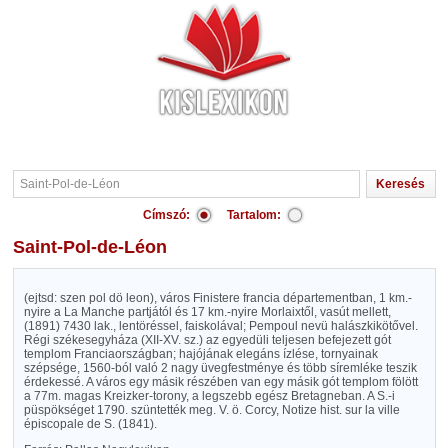
Címszó:
Tartalom:
Saint-Pol-de-Léon
(ejtsd: szen pol dö leon), város Finistere francia départementban, 1 km.-
nyire a La Manche partjától és 17 km.-nyire Morlaixtől, vasút mellett,
(1891) 7430 lak., lentöréssel, faiskolával; Pempoul nevü halászkikötővel.
Régi székesegyháza (XII-XV. sz.) az egyedüli teljesen befejezett gót
templom Franciaországban; hajójának elegáns ízlése, tornyainak
szépsége, 1560-ból való 2 nagy üvegfestménye és több síremléke teszik
érdekessé. A város egy másik részében van egy másik gót templom fölött
a 77m. magas Kreizker-torony, a legszebb egész Bretagneban. A S.-i
püspökséget 1790. szüntették meg. V. ö. Corcy, Notize hist. sur la ville
épiscopale de S. (1841).