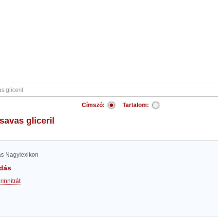
Címszó:
Tartalom:
savas gliceril
las Nagylexikon
dás
rinnitrát