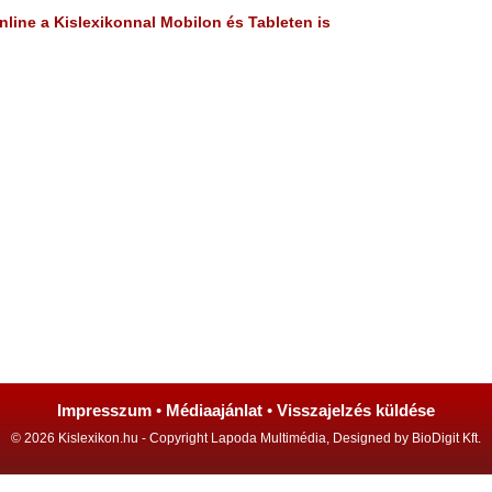
line a Kislexikonnal Mobilon és Tableten is
Impresszum
•
Médiaajánlat
•
Visszajelzés küldése
© 2026 Kislexikon.hu - Copyright Lapoda Multimédia, Designed by BioDigit Kft.