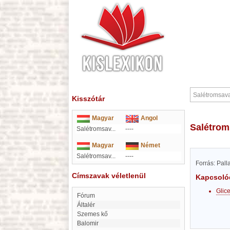
Kisszótár
Magyar
Angol
Salétrom
Salétromsav...
----
Magyar
Német
Salétromsav...
----
Forrás: Pal
Címszavak véletlenül
Kapcsoló
Glice
Fórum
Általér
Szemes kő
Balomir