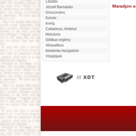
Libidibi
Maradjon on
József Barsabás
Disszonáns
Korsör
Inség
Calepinus, Ambrus
malvázia
gótikus regény
allopatikus
irredenta mozgalom
Világtájak