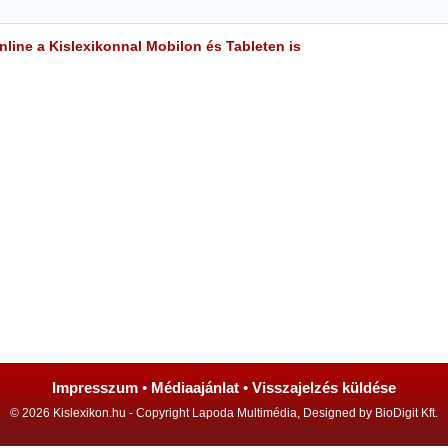
line a Kislexikonnal Mobilon és Tableten is
Impresszum
•
Médiaajánlat
•
Visszajelzés küldése
© 2026 Kislexikon.hu - Copyright Lapoda Multimédia, Designed by BioDigit Kft.