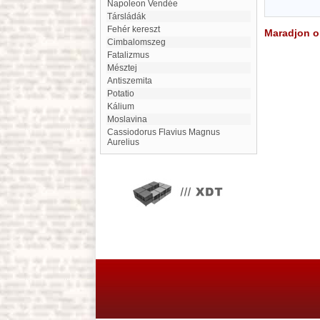
Napoleon Vendée
Társládák
Fehér kereszt
Maradjon on
Cimbalomszeg
fatalizmus
Mésztej
Antiszemita
Potatio
kálium
Moslavina
Cassiodorus Flavius Magnus
Aurelius