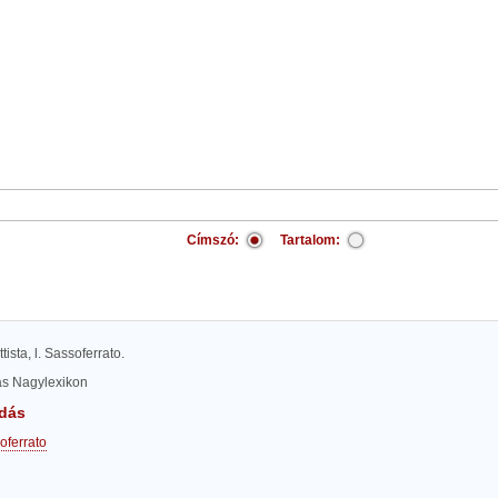
Címszó:
Tartalom:
ista, l. Sassoferrato.
las Nagylexikon
dás
oferrato