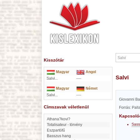
Kisszótár
Magyar
Angol
Salvi
Salvi...
----
Magyar
Német
Salvi...
----
Giovanni Batt
Címszavak véletlenül
Forrás: Pal
Kapcsoló
Athana?kovi?
Sass
Totalisateur - törvény
eszpartófű
Basszus hang