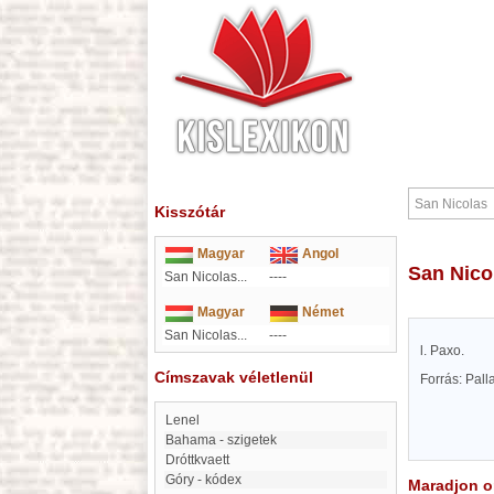
Kisszótár
Magyar
Angol
San Nico
San Nicolas...
----
Magyar
Német
San Nicolas...
----
l. Paxo.
Címszavak véletlenül
Forrás: Pal
Lenel
Bahama - szigetek
Dróttkvaett
Góry - kódex
Maradjon on