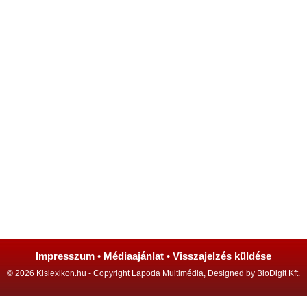
Impresszum
•
Médiaajánlat
•
Visszajelzés küldése
© 2026 Kislexikon.hu - Copyright Lapoda Multimédia, Designed by BioDigit Kft.