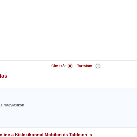
Címszó:
Tartalom:
las
las Nagylexikon
line a Kislexikonnal Mobilon és Tableten is