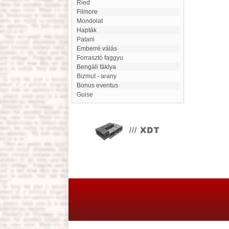
Ried
Filmore
Mondolat
hapták
Patani
emberré válás
Forrasztó faggyu
Bengáli fáklya
Bizmut - arany
Bonus eventus
Guise