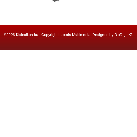
©2026 Kislexikon.hu - Copyright Lapoda Multimédia, Designed by BioDigit Kft.