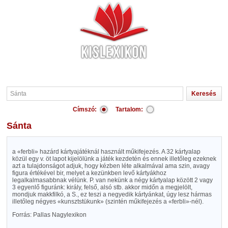
Címszó:
Tartalom:
Sánta
a «ferbli» hazárd kártyajátéknál használt műkifejezés. A 32 kártyalap
közül egy v. öt lapot kijelölünk a játék kezdetén és ennek illetőleg ezeknek
azt a tulajdonságot adjuk, hogy kézben léte alkalmával ama szin, avagy
figura értékével bir, melyet a kezünkben levő kártyákhoz
legalkalmasabbnak vélünk. P. van nekünk a négy kártyalap között 2 vagy
3 egyenlő figuránk: király, felső, alsó stb. akkor midőn a megjelölt,
mondjuk makkfilkó, a S., ez teszi a negyedik kártyánkat, úgy lesz hármas
illetőleg négyes «kunsztstükunk» (szintén műkifejezés a «ferbli»-nél).
Forrás: Pallas Nagylexikon