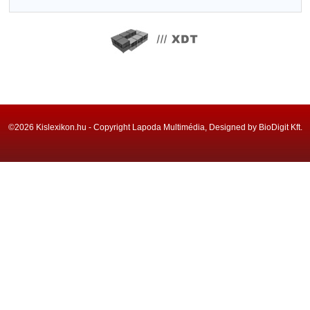
©2026 Kislexikon.hu - Copyright Lapoda Multimédia, Designed by BioDigit Kft.