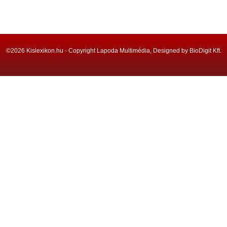
©2026 Kislexikon.hu - Copyright Lapoda Multimédia, Designed by BioDigit Kft.