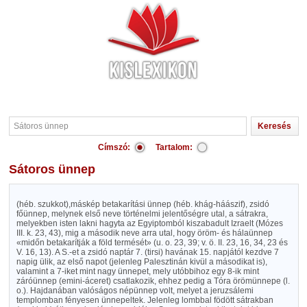
Címszó:
Tartalom:
Sátoros ünnep
(héb. szukkot),máskép betakarítási ünnep (héb. khág-háászif), zsidó
főünnep, melynek első neve történelmi jelentőségre utal, a sátrakra,
melyekben isten lakni hagyta az Egyiptomból kiszabadult Izraelt (Mózes
III. k. 23, 43), mig a második neve arra utal, hogy öröm- és hálaünnep
«midőn betakarítják a föld termését» (u. o. 23, 39; v. ö. II. 23, 16, 34, 23 és
V. 16, 13). A S.-et a zsidó naptár 7. (tirsi) havának 15. napjától kezdve 7
napig ülik, az első napot (jelenleg Palesztinán kivül a másodikat is),
valamint a 7-iket mint nagy ünnepet, mely utóbbihoz egy 8-ik mint
záróünnep (emini-áceret) csatlakozik, ehhez pedig a Tóra örömünnepe (l.
o.). Hajdanában valóságos népünnep volt, melyet a jeruzsálemi
templomban fényesen ünnepeltek. Jelenleg lombbal födött sátrakban