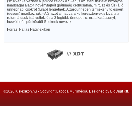
(szukkah) étkeznek a jámbor zsidók a S.-en, s az isteni tisztelet bizonyos
imádságai alatt 4 növényfajból (pálmaág cédrusalma, mirtusz és fűz) álló
ünnepnapi csokrot (lúláb) lengetnek. A záróünnepen termékenyítő esőért
(gesem) imádkoznak. - A S. szót a magyarajku keresztények s kiválta a
reformátusok is átvették, és a 3 legfőbb ünnepet, u. m.: a karácsonyt,
husvétot és pünkösdöt S.-eknek nevezik.
Forrás: Pallas Nagylexikon
©2026 Kislexikon.hu - Copyright Lapoda Multimédia, Designed by BioDigit Kft.