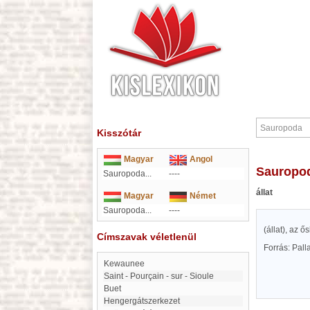
Kisszótár
Magyar
Angol
Sauropo
Sauropoda...
----
állat
Magyar
Német
Sauropoda...
----
(állat), az 
Címszavak véletlenül
Forrás: Pal
Kewaunee
Saint - Pourçain - sur - Sioule
Buet
Hengergátszerkezet