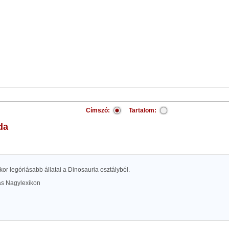
Címszó:
Tartalom:
da
őskor legóriásabb állatai a Dinosauria osztályból.
las Nagylexikon