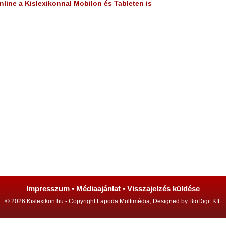
line a Kislexikonnal Mobilon és Tableten is
Impresszum
•
Médiaajánlat
•
Visszajelzés küldése
© 2026 Kislexikon.hu - Copyright Lapoda Multimédia, Designed by BioDigit Kft.