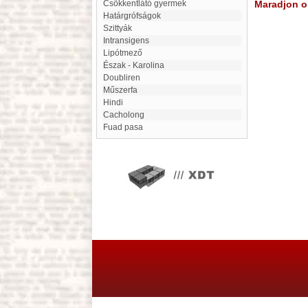
Csökkentlátó gyermek
Maradjon on
Határgrófságok
Szittyák
Intransigens
Lipótmező
Észak - Karolina
Doubliren
Műszerfa
hindi
Cacholong
Fuad pasa