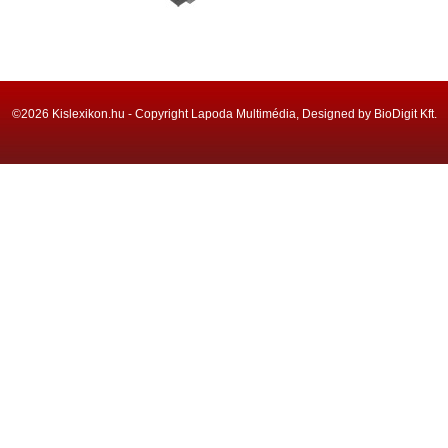
©2026 Kislexikon.hu - Copyright Lapoda Multimédia, Designed by BioDigit Kft.