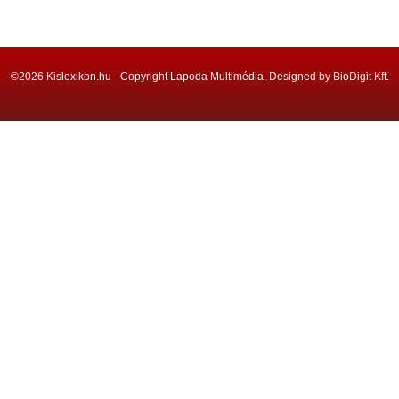
©2026 Kislexikon.hu - Copyright Lapoda Multimédia, Designed by BioDigit Kft.