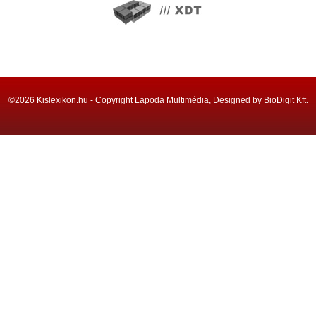
©2026 Kislexikon.hu - Copyright Lapoda Multimédia, Designed by BioDigit Kft.