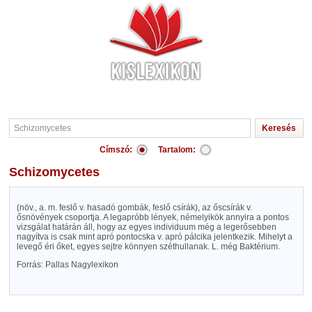
Címszó:
Tartalom:
Schizomycetes
(növ., a. m. feslő v. hasadó gombák, feslő csírák), az őscsírák v.
ősnövények csoportja. A legapróbb lények, némelyikök annyira a pontos
vizsgálat határán áll, hogy az egyes individuum még a legerősebben
nagyítva is csak mint apró pontocska v. apró pálcika jelentkezik. Mihelyt a
levegő éri őket, egyes sejtre könnyen széthullanak. L. még Baktérium.
Forrás: Pallas Nagylexikon