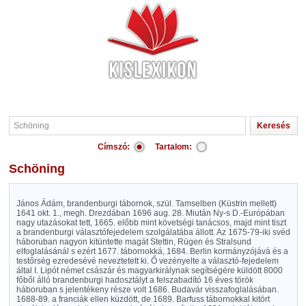
Címszó:
Tartalom:
Schöning
János Ádám, brandenburgi tábornok, szül. Tamselben (Küstrin mellett)
1641 okt. 1., megh. Drezdában 1696 aug. 28. Miután Ny-s D.-Európában
nagy utazásokat tett, 1665. előbb mint követségi tanácsos, majd mint tiszt
a brandenburgi választófejedelem szolgálatába állott. Az 1675-79-iki svéd
háboruban nagyon kitüntette magát Stettin, Rügen és Stralsund
elfoglalásánál s ezért 1677. tábornokká, 1684. Berlin kormányzójává és a
testőrség ezredesévé neveztetett ki. Ő vezényelte a választó-fejedelem
által I. Lipót német császár és magyarkirálynak segítségére küldött 8000
főből álló brandenburgi hadosztályt a felszabadító 16 éves török
háboruban s jelentékeny része volt 1686. Budavár visszafoglalásában.
1688-89. a franciák ellen küzdött, de 1689. Barfuss tábornokkal kitört