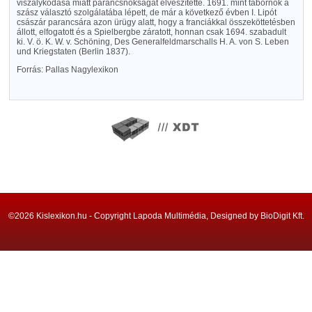
viszálykodása miatt parancsnokságát elveszítette. 1691. mint tábornok a
szász választó szolgálatába lépett, de már a következő évben I. Lipót
császár parancsára azon ürügy alatt, hogy a franciákkal összeköttetésben
állott, elfogatott és a Spielbergbe záratott, honnan csak 1694. szabadult
ki. V. ö. K. W. v. Schöning, Des Generalfeldmarschalls H. A. von S. Leben
und Kriegstaten (Berlin 1837).
Forrás: Pallas Nagylexikon
©2026 Kislexikon.hu - Copyright Lapoda Multimédia, Designed by BioDigit Kft.